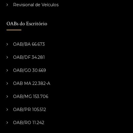
Revisional de Veículos
OABs do Escritório
OAB/BA 66.673
OAB/DF 34.281
OAB/GO 30.669
OAB MA 22.382-A
OAB/MG 153.706
OAB/PR 105.512
OAB/RO 11.242