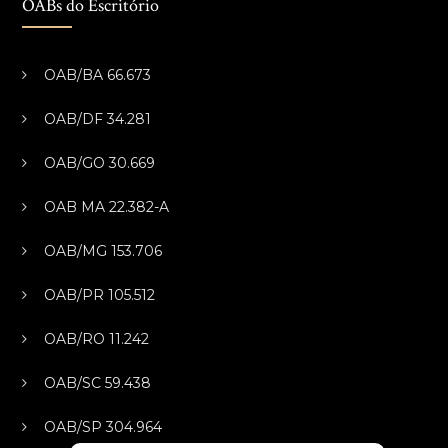
OABs do Escritório
OAB/BA 66.673
OAB/DF 34.281
OAB/GO 30.669
OAB MA 22.382-A
OAB/MG 153.706
OAB/PR 105.512
OAB/RO 11.242
OAB/SC 59.438
OAB/SP 304.964