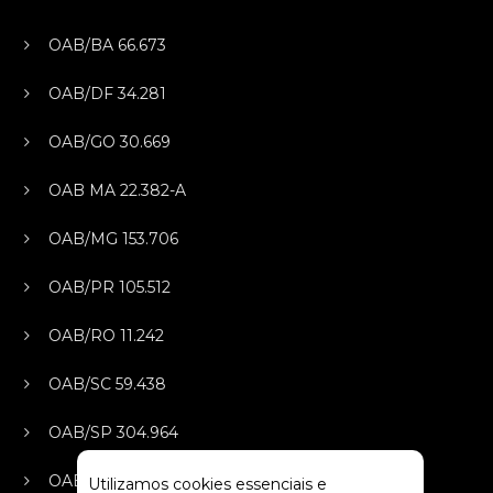
OAB/BA 66.673
OAB/DF 34.281
OAB/GO 30.669
OAB MA 22.382-A
OAB/MG 153.706
OAB/PR 105.512
OAB/RO 11.242
OAB/SC 59.438
OAB/SP 304.964
OAB/TO 5.393-A
Utilizamos cookies essenciais e