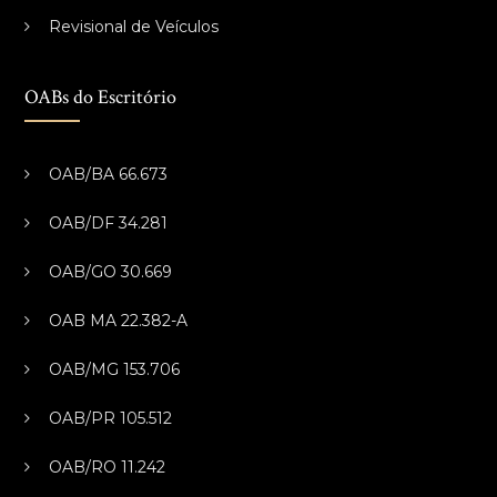
Revisional de Veículos
OABs do Escritório
OAB/BA 66.673
OAB/DF 34.281
OAB/GO 30.669
OAB MA 22.382-A
OAB/MG 153.706
OAB/PR 105.512
OAB/RO 11.242