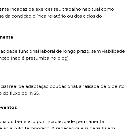
nte incapaz de exercer seu trabalho habitual como
 da condição clínica relatório ou dos ciclos do
anente
acidade funcional laboral de longo prazo, sem viabilidade
unção (não é presumida no blog).
ial real de adaptação ocupacional, analisada pelo perito
o do fluxo do INSS.
oventos
oria ou benefício por incapacidade permanente
 ao auxílio temporário. A redação que sugeria IR em