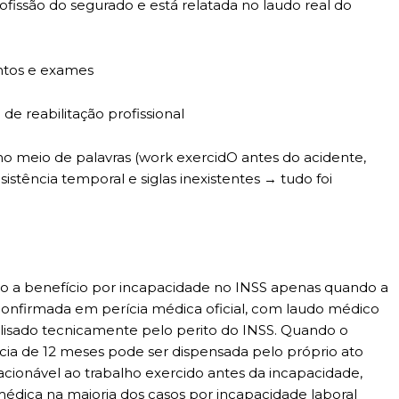
ofissão do segurado e está relatada no laudo real do
ntos e exames
 de reabilitação profissional
no meio de palavras (work exercidO antes do acidente,
stência temporal e siglas inexistentes → tudo foi
to a benefício por incapacidade no INSS apenas quando a
 confirmada em perícia médica oficial, com laudo médico
nalisado tecnicamente pelo perito do INSS. Quando o
ncia de 12 meses pode ser dispensada pelo próprio ato
lacionável ao trabalho exercido antes da incapacidade,
médica na maioria dos casos por incapacidade laboral