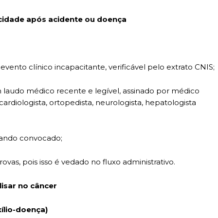
acidade após acidente ou doença
nto clínico incapacitante, verificável pelo extrato CNIS;
m laudo médico recente e legível, assinado por médico
, cardiologista, ortopedista, neurologista, hepatologista
uando convocado;
rovas, pois isso é vedado no fluxo administrativo.
lisar no câncer
xílio-doença)