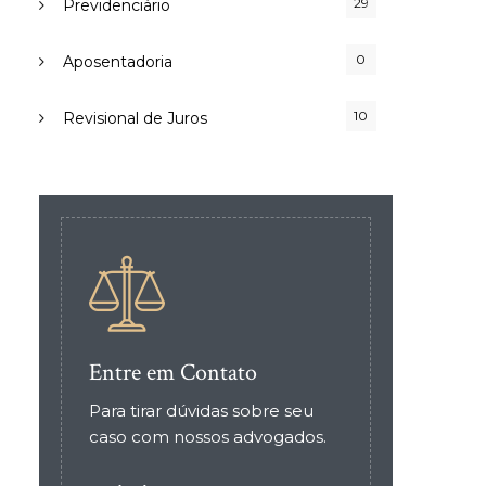
29
Previdenciário
0
Aposentadoria
10
Revisional de Juros
Entre em Contato
Para tirar dúvidas sobre seu
caso com nossos advogados.