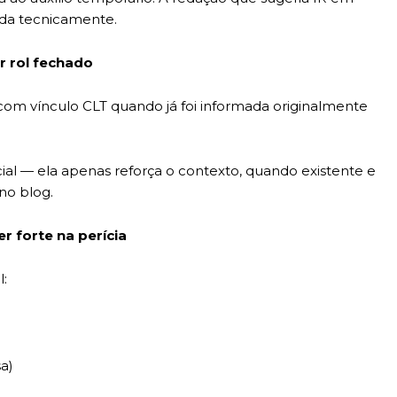
ada tecnicamente.
r rol fechado
com vínculo CLT quando já foi informada originalmente
cial — ela apenas reforça o contexto, quando existente e
no blog.
r forte na perícia
l:
a)