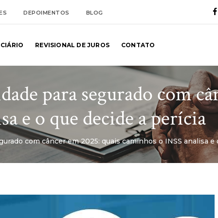
ES
DEPOIMENTOS
BLOG
NCIÁRIO
REVISIONAL DE JUROS
CONTATO
idade para segurado com câ
a e o que decide a perícia
gurado com câncer em 2025: quais caminhos o INSS analisa e o