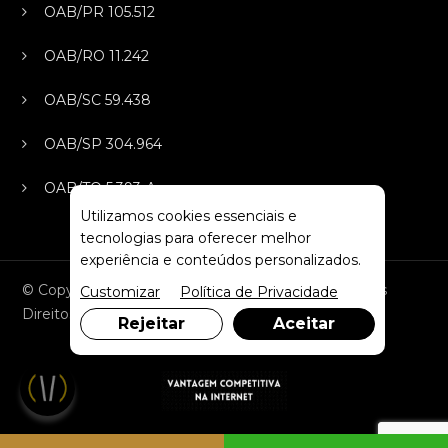
OAB/PR 105.512
OAB/RO 11.242
OAB/SC 59.438
OAB/SP 304.964
OAB/TO 5.393-A
Utilizamos cookies essenciais e
tecnologias para oferecer melhor
experiência e conteúdos personalizados.
© Copyright 2026. DIVIA Marketing Digital. Todos os
Customizar
Política de Privacidade
Direitos Reservados
Rejeitar
Aceitar